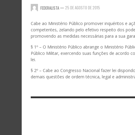
—
25 DE AGOSTO DE 2015
FEDERALISTA
Cabe ao Ministério Público promover inquéritos e ação
competentes, zelando pelo efetivo respeito dos poder
promovendo as medidas necessárias para a sua gara
§ 1º – O Ministério Público abrange o Ministério Públ
Público Militar, exercendo suas funções de acordo co
lei.
§ 2º – Cabe ao Congresso Nacional fazer lei dispon
demais questões de ordem técnica, legal e administra