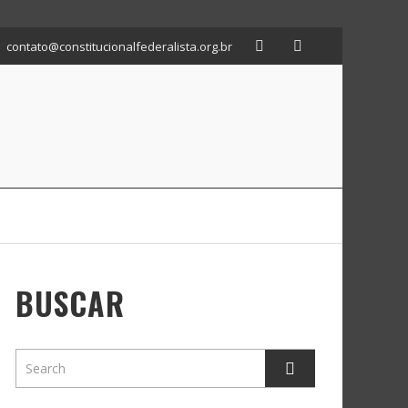
contato@constitucionalfederalista.org.br
BUSCAR