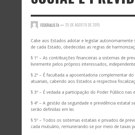
—
25 DE AGOSTO DE 2015
FEDERALISTA
Cabe aos Estados adotar e legislar autonomamente so
de cada Estado, obedecidas as regras de harmonizaçã
§ 1º – As contribuições financeiras a sistemas de pre
livremente pelos próprios interessados, independen
§ 2º – É facultada a aposentadoria complementar do 
atuariais, cabendo aos Estados a respectiva fiscaliza
§ 3º – É vedada a participação do Poder Público nas 
§ 4º – A gestão da seguridade e previdência estatal 
serão definidas em lei.
§ 5º – Todos os sistemas estatais e privados de prev
cada mutuário, remunerando-se por meio de taxas pr