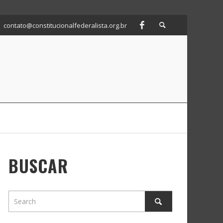
contato@constitucionalfederalista.org.br
BUSCAR