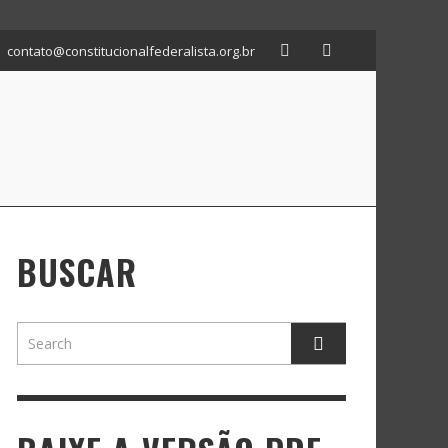
contato@constitucionalfederalista.org.br
BUSCAR